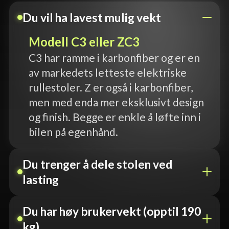
Du vil ha lavest mulig vekt
Modell C3 eller ZC3
C3 har ramme i karbonfiber og er en
av markedets letteste elektriske
rullestoler. Z er også i karbonfiber,
men med enda mer eksklusivt design
og finish. Begge er enkle å løfte inn i
bilen på egenhånd.
Du trenger å dele stolen ved
lasting
Du har høy brukervekt (opptil 190
kg)