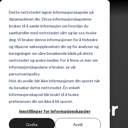
Dette nettstedet lagrer informasjonskapsler på
datamaskinen din. Disse informasjonskapslene
brukes til å samle informasjon om hvordan du
NORGES OFFISIELLE ELOFLEX-
samhandler med nettstedet vårt og lar oss huske
DISTRIBUTØR
deg. Vi bruker denne informasjonen for å forbedre
og tilpasse søkeopplevelsen din og for analyser og
Elektriske
beregninger om våre besøkende både på dette
nettstedet og andre medier. For å finne ut mer om
rullestoler
informasjonskapslene vi bruker, se vår
personvernpolicy
Hvis du avslår, blir ikke informasjonen din sporet når
som foldes
du besøker dette nettstedet. Én enkelt
informasjonskapsel blir brukt til å huske
preferansen din om ikke å bli sporet.
på sekunder
Innstillinger for informasjonskapsler
Godta
Avslå