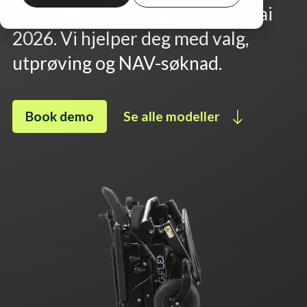
6 modeller. Tilgjengelig fra 1. mai
2026. Vi hjelper deg med valg,
utprøving og NAV-søknad.
Book demo
Se alle modeller