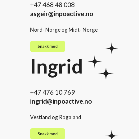
+47 468 48 008
asgeir@inpoactive.no
Nord- Norge og Midt- Norge
Snakk med
Ingrid
+47 476 10 769
ingrid@inpoactive.no
Vestland og Rogaland
Snakk med