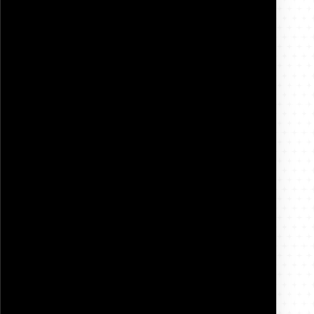
Fredrik
Fagkonsulent / Ergoterapeut
‭+47 950 44 116‬
fredrik@inpoactive.no
·
·
·
Oslo
Akershus
Innlandet
Østfold
Send melding