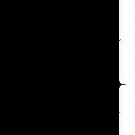
+47 998 506 28
ania@inpoactive.no
·
·
Buskerud
Agder
Vestfold og Telemark
Send melding