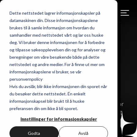
✕
Dette nettstedet lagrer informasjonskapsler på
datamaskinen din. Disse informasjonskapslene
Hjem
/
Om oss
brukes til å samle informasjon om hvordan du
samhandler med nettstedet vårt og lar oss huske
Hjem
Hvem er vi?
deg. Vi bruker denne informasjonen for å forbedre
og tilpasse søkeopplevelsen din og for analyser og
Hjelpemidler
beregninger om våre besøkende både på dette
nettstedet og andre medier. For å finne ut mer om
Inpo Active er en norsk spesialist på
informasjonskapslene vi bruker, se vår
personvernpolicy
aktivitetshjelpemidler for barn, unge og
Hvordan søke?
Hvis du avslår, blir ikke informasjonen din sporet når
voksne med bevegelsesvansker. Vi
du besøker dette nettstedet. Én enkelt
kombinerer faglig dybde, personlig
Fagstoff
informasjonskapsel blir brukt til å huske
veiledning og et bredt produktsortiment for
preferansen din om ikke å bli sporet.
å gi deg – eller den du hjelper – størst mulig
selvstendighet og livsglede.
Innstillinger for informasjonskapsler
Blogg
Godta
Avslå