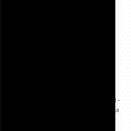
Asgeir
Fagkonsulent / Ergoterapeut
+47 468 48 008
asgeir@inpoactive.no
·
·
·
Nordland
Trøndelag
Møre og Romsdal
·
·
Troms og Finnmark
Vestland
Rogaland
Send melding