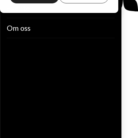
Eventer
Om oss
Vi gir deg
friheten til å
bevege deg –
på dine
premisser