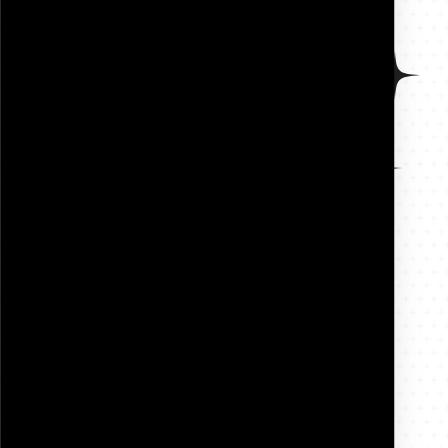
Ania
Fagkonsulent/Fysioterapeut